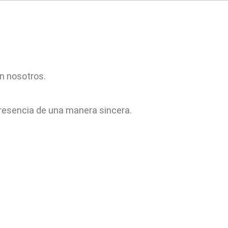
MILIA
álbum de comunión
Reportaje Comunión
on nosotros.
resencia de una manera sincera.