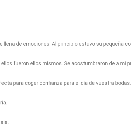
LA BODA
la boda
FA
la preboda
la postboda
BLOG
El álbum de tu
historia
de llena de emociones. Al principio estuvo su pequeña c
OFERTA BODA
 ellos fueron ellos mismos. Se acostumbraron de a mi p
rfecta para coger confianza para el día de vuestra bodas.
ria.
aia.