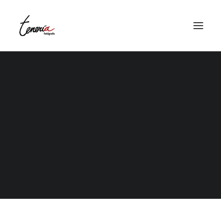
la boda
la preboda
la postboda
El álbum de tu historia
OFERTA BODA
álbum de comunión
Reportaje Comunión