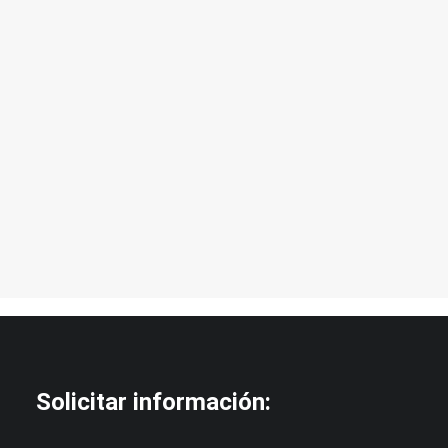
27/08/2023
QUÉ ES PARA MÍ UNA BODA
Qué es para mi una boda. Siempre desde el
punto de vista…
by Aitor Teneria
Solicitar información: