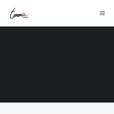
Bodas Con Estilo
la boda
la preboda
la postboda
El álbum de tu historia
OFERTA BODA
álbum de comunión
Reportaje Comunión